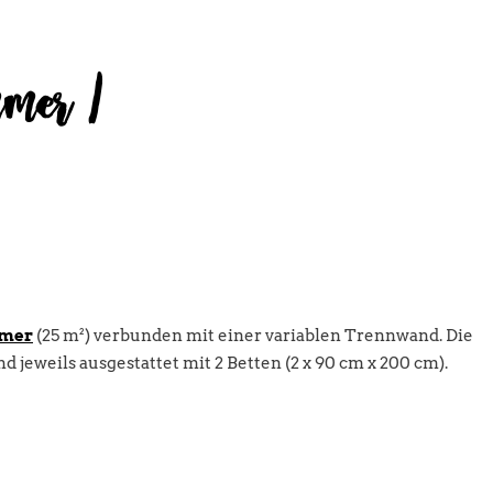
mmer /
mmer
(25 m²) verbunden mit einer variablen Trennwand. Die
 jeweils ausgestattet mit 2 Betten (2 x 90 cm x 200 cm).
dschirm mit Digital-TV
 Schreibtisch mit integrierter Adapter-Steckdose