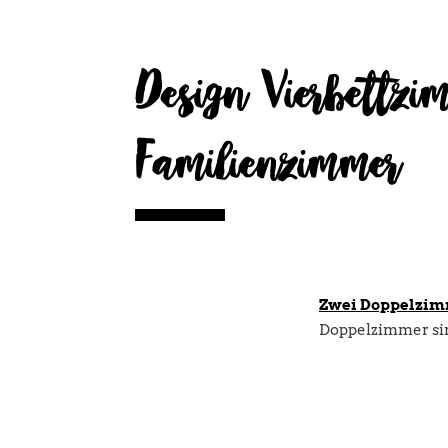
Design Vierbettzi
Familienzimmer
Zwei Doppelzi
Doppelzimmer sind
LCD Flachbil
grosszügiger
Telefon