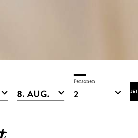
Personen
JE
t