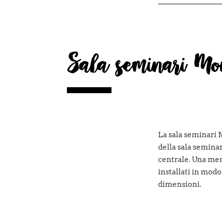
Sala seminari Mo
La sala seminari 
della sala seminar
centrale. Una men
installati in mod
dimensioni.
In combinazione 
per un massimo di