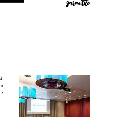
garantito
ni
 e
re
zio
re