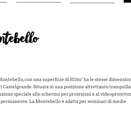
ntebello
Montebello, con una superficie di 103m² ha le stesse dimensio
i Castelgrande. Situata in una posizione altrettanto tranquilla
zione speciale allo schermo per proiezioni e al videoproietto
o permanente. La Montebello è adatta per seminari di medie
con le sale seminari
Castelgrande
e
Sasso Corbaro
, offre spa
 240 persone. Il tuo seminario o la tua riunione possono esse