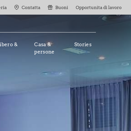
eria
Contatta
Buoni
Opportunita di lavoro
ibero &
Casa &
Stories
persone