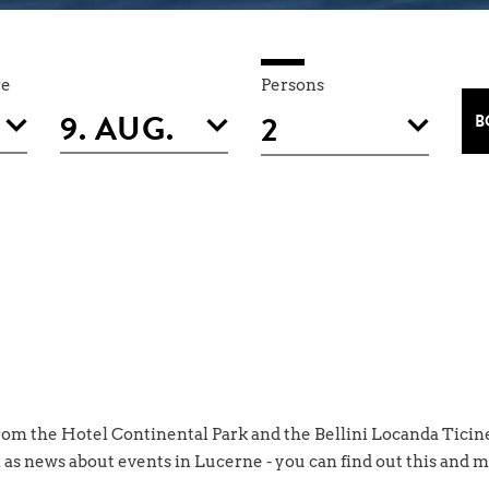
re
Persons
B
rom the Hotel Continental Park and the Bellini Locanda Ticin
l as news about events in Lucerne - you can find out this and 