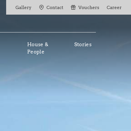
Gallery
Contact
Vouchers
Career
House &
Stories
People