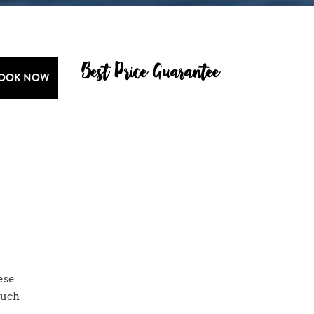
Best Price Guarantee
OOK NOW
ese
much