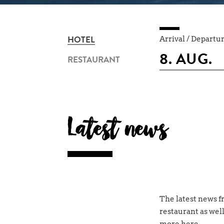
Arrival / Departu
HOTEL
RESTAURANT
Latest news
The latest news f
restaurant as wel
more here.