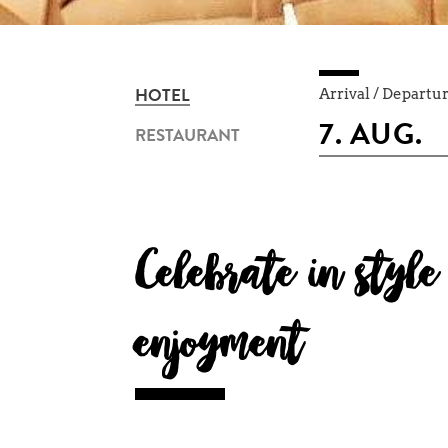
Arrival / Departu
HOTEL
RESTAURANT
Celebrate in styl
enjoyment