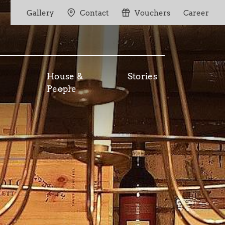
Gallery
Contact
Vouchers
Career
House &
Stories
People