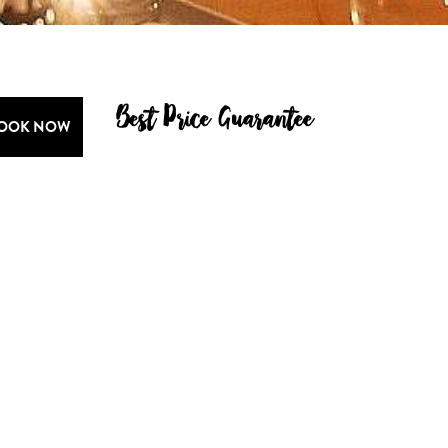
Best Price Guarantee
OOK NOW